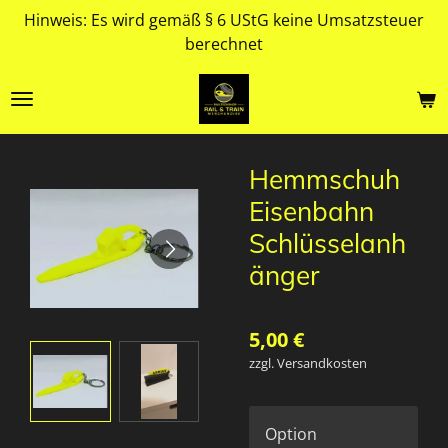
Hinweis: Es wird gemäß § 6 UStG keine Umsatzsteuer
Zum
berechnet
Hauptinhalt
springen
Hemmschuh
Eisenbahn
Schlüsselanh
änger
5,00 €
zzgl. Versandkosten
Option