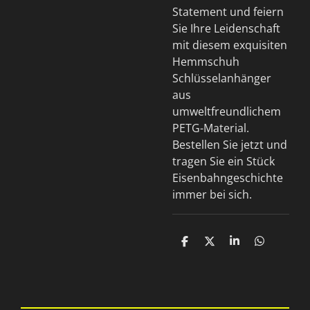
Statement und feiern
Sie Ihre Leidenschaft
mit diesem exquisiten
Hemmschuh
Schlüsselanhänger
aus
umweltfreundlichem
PETG-Material.
Bestellen Sie jetzt und
tragen Sie ein Stück
Eisenbahngeschichte
immer bei sich.
T
T
T
T
e
e
e
e
i
i
i
i
l
l
l
l
e
e
e
e
n
n
n
n