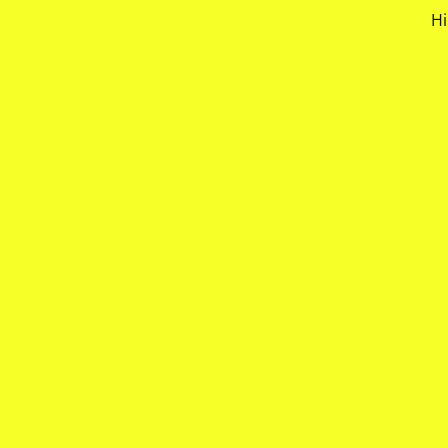
Hi
Zum
Hauptinhalt
springen